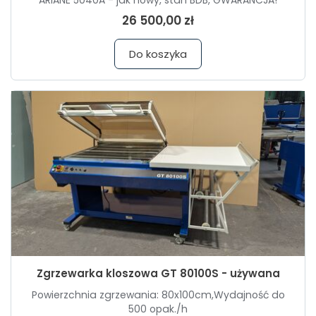
ARIANE 5040A - jak nowy, stan BDB, GWARANCJA!
26 500,00 zł
Do koszyka
Zgrzewarka kloszowa GT 80100S - używana
Powierzchnia zgrzewania: 80x100cm,Wydajność do
500 opak./h