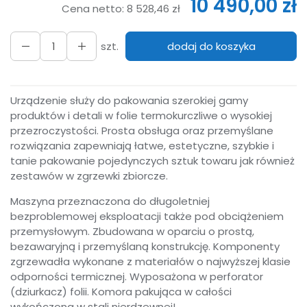
10 490,00 zł
Cena netto:
8 528,46 zł
szt.
dodaj do koszyka
Urządzenie służy do pakowania szerokiej gamy
produktów i detali w folie termokurczliwe o wysokiej
przezroczystości. Prosta obsługa oraz przemyślane
rozwiązania zapewniają łatwe, estetyczne, szybkie i
tanie pakowanie pojedynczych sztuk towaru jak również
zestawów w zgrzewki zbiorcze.
Maszyna przeznaczona do długoletniej
bezproblemowej eksploatacji także pod obciążeniem
przemysłowym. Zbudowana w oparciu o prostą,
bezawaryjną i przemyślaną konstrukcję. Komponenty
zgrzewadła wykonane z materiałów o najwyższej klasie
odporności termicznej. Wyposażona w perforator
(dziurkacz) folii. Komora pakująca w całości
wykończona w stali nierdzewnej!